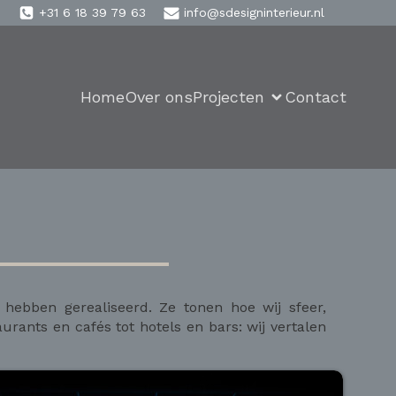
+31 6 18 39 79 63
info@sdesigninterieur.nl
Home
Over ons
Projecten
Contact
 hebben gerealiseerd. Ze tonen hoe wij sfeer,
urants en cafés tot hotels en bars: wij vertalen