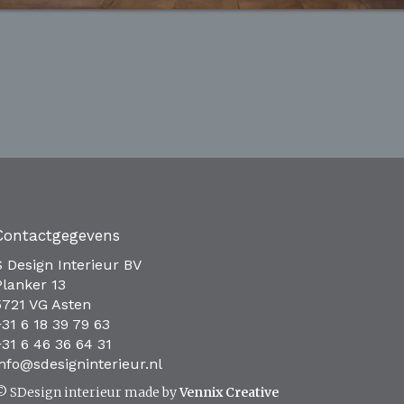
Contactgegevens
S Design Interieur BV
Planker 13
5721 VG Asten
+31 6 18 39 79 63
+31 6 46 36 64 31
info@sdesigninterieur.nl
© SDesign interieur made by
Vennix Creative